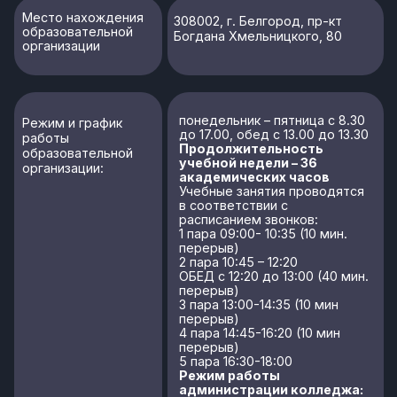
перерыв)
4 пара 14:45-16:20 (10 мин
перерыв)
5 пара 16:30-18:00
Режим работы
администрации колледжа:
понедельник – пятница с 8.30
до 17.00, обед с 13.00 до 13.30
Контактные
8 (4722) 99-71-40
телефоны и адреса
электронной почты
info@bel.ithub.ru
образовательной
организации
Места
Места осуществления
осуществления
образовательной
образовательной
деятельности при
деятельности:
использовании сетевой
формы реализации
образовательных
программ:
308002, г. Белгород, пр-кт
Богдана Хмельницкого, 80
Места проведения
практики:
308002, г. Белгород, пр-кт