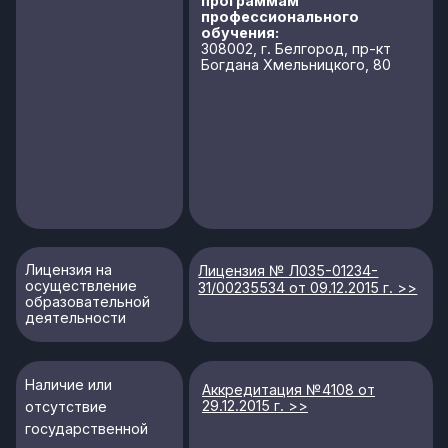
Структура и органы управления
образовательной организацией
Директор
Заместитель
Заместитель
директора по
директора по
Главный
учебно-
операционной
бухгалтер
воспитательной
деятельности
работе
СОК
Руководитель
Приемная
Руководитель
(студенческий
учебного
комиссия
воспитательного
отдел кадров)
отдела
отдела