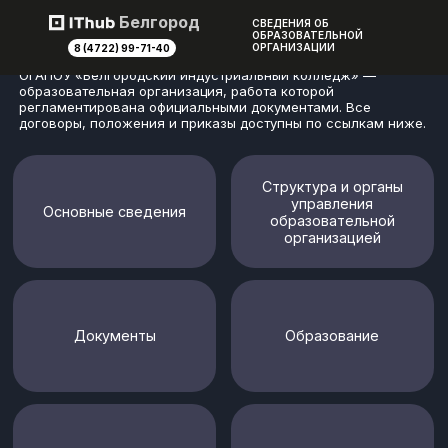
СВЕДЕНИЯ ОБ ОБРАЗОВАТЕЛЬНОЙ
Белгород
СВЕДЕНИЯ ОБ
ОРГАНИЗАЦИИ
ОБРАЗОВАТЕЛЬНОЙ
ОРГАНИЗАЦИИ
8 (4722) 99-71-40
ОГАПОУ «Белгородский индустриальный колледж» —
образовательная организация, работа которой
регламентирована официальными документами. Все
договоры, положения и приказы доступны по ссылкам ниже.
Структура и органы
управления
Основные сведения
образовательной
организацией
Документы
Образование
Руководство
Педагогический состав