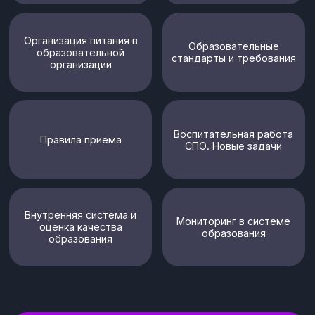
Воспитательная работа
Правила приема
СПО. Новые задачи
Внутренняя система и
Мониторинг в системе
оценка качества
образования
образования
Основные сведения
Областное государственное
Полное и
автономное профессиональное
сокращенное
образовательное учреждение
название
«Белгородский индустриальный
образовательного
колледж»
учреждения:
ОГАПОУ «Белгородский
индустриальный колледж»
Дата создания