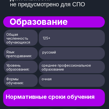
системам
Дополнительное
ДПО повышение квалификации
профессиональное
образование
Учебные планы:
Учебный план
09.02.07
Информационные
системы и
3 года 10
программирование
месяцев
квалификация -
разработчик веб
и мультимедийных
приложений
Учебный план
54.02.01 Дизайн (по
отраслям)
3 года 10
месяцев
квалификация -
дизайнер