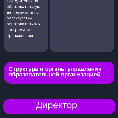
Руководители
Тьютор
Юридическая
кафедр
служба
Педагоги
Психолог
Маркетинг
ИТ и
системное
Методист
Кураторы
администри-
рование
Амбассадоры
Завхоз