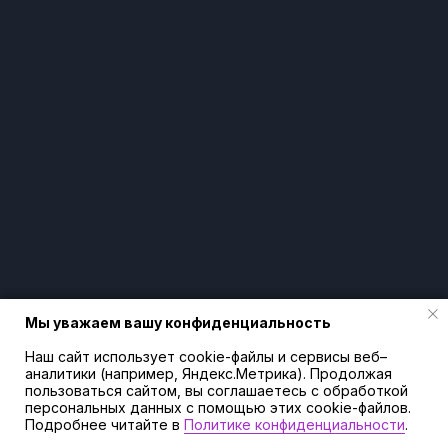
Педагогический состав
Мы уважаем вашу конфиденциальность
Мы уважаем вашу конфиденциальность
Наш сайт использует cookie-файлы и сервисы веб–
Наш сайт использует cookie-файлы и сервисы веб–
аналитики (например, Яндекс.Метрика). Продолжая
аналитики (например, Яндекс.Метрика). Продолжая
пользоваться сайтом, вы соглашаетесь с обработкой
пользоваться сайтом, вы соглашаетесь с обработкой
персональных данных с помощью этих cookie-файлов.
персональных данных с помощью этих cookie-файлов.
Подробнее читайте в
Подробнее читайте в
Политике конфиденциальности
Политике конфиденциальности
.
.