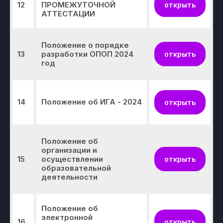
12
ПРОМЕЖУТОЧНОЙ
открыть
АТТЕСТАЦИИ
Положение о порядке
13
разработки ОПОП 2024
открыть
год
Шифр и наименование
области науки, группы
научных специальностей,
научной специальности
14
Положение об ИГА - 2024
открыть
не предусмотрено для СПО
Направления и результаты
научной (научно-
Положение об
исследовательской)
организации и
15
осуществлении
открыть
деятельности
образовательной
не предусмотрено для СПО
деятельности
Образование
Положение об
электронной
16
открыть